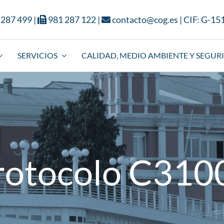
 287 499
|
981 287 122
|
contacto@cog.es
| CIF: G-1
SERVICIOS
CALIDAD, MEDIO AMBIENTE Y SEGUR
rotocolo C310