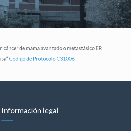
con cáncer de mama avanzado o metastásico ER
asa”
Código de Protocolo C31006
Información legal