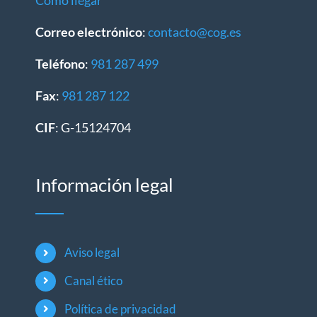
Cómo llegar
Correo electrónico
:
contacto@cog.es
Teléfono
:
981 287 499
Fax
:
981 287 122
CIF
: G-15124704
Información legal
Aviso legal
Canal ético
Política de privacidad